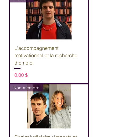
L'accompagnement
motivationnel et la recherche
d'emploi
Prix
0,00 $
Non-membre
Casier judiciaire : impacts et