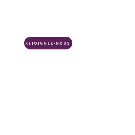
.Pour en savoir plus sur nos
services ou pour devenir membre,
n'hésitez pas à nous contacter ou
à visiter notre section Adhésion.
REJOIGNEZ-NOUS
Nos partenaires financiers