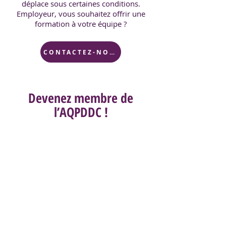
déplace sous certaines conditions.
Employeur, vous souhaitez offrir une
formation à votre équipe ?
CONTACTEZ-NOUS
Devenez membre de
l’AQPDDC !
Que vous soyez un professionnel
expérimenté ou en début de
carrière, l'AQPDDC est là pour
vous soutenir et vous
accompagner dans votre
parcours. Rejoignez notre
communauté et contribuez à
l'excellence du développement
de carrière au Québec