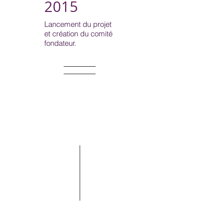
2015
Lancement du projet
et création du comité
fondateur.
2016
Travail sur l'identité
graphique et
présentation de
l'association à
l'Université de
Sherbrooke.
2017
Fondation officielle de
l'AQPDDC et