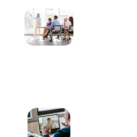
FORMATIONS
Nos programmes de formation pour les
professionnels du développement de
carrière couvrent divers sujets, dont les
nouvelles technologies, le coaching et
le développement personnel, avec des
formateurs experts partageant leurs
connaissances pratiques.