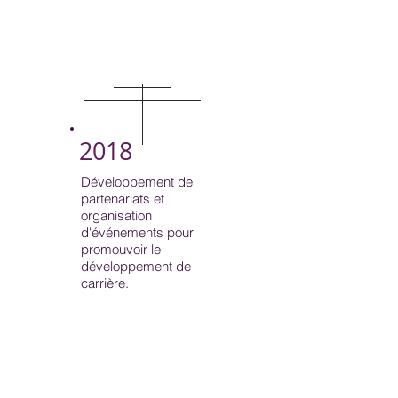
lancement d'une
page Facebook pour
connecter la
communauté.
2018
Développement de
partenariats et
organisation
d'événements pour
promouvoir le
développement de
carrière.
2020
Expansion des
services offerts, y
compris des