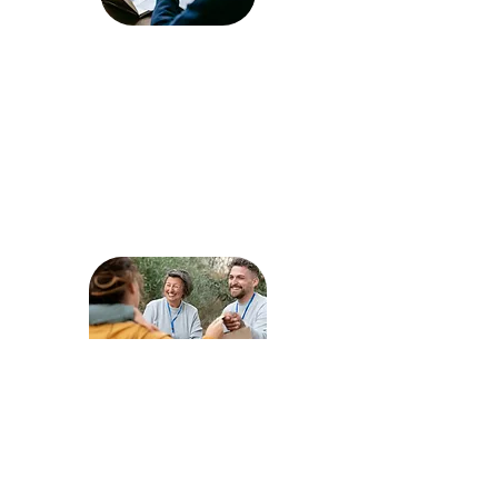
MENTORAT
Notre programme de mentorat jumelle
des professionnels expérimentés avec
ceux en début de carrière ou en
réorientation, offrant conseils
personnalisés, soutien moral et
expertise pour développer
compétences et réseau.
BÉNÉVOLAT
Le bénévolat est essentiel à l'AQPPDC,
offrant des opportunités d'implication
dans nos projets, enrichissant votre