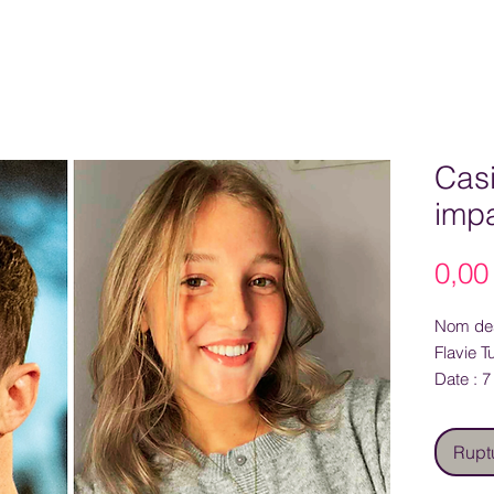
Casi
impa
0,00
Nom des
Flavie T
Date : 
Rupt